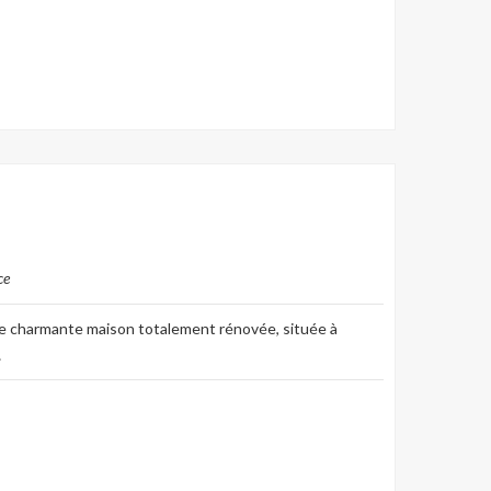
on pose ses meubles
ce
te charmante maison totalement rénovée, située à
…