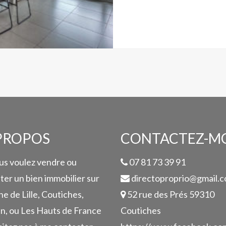
PROPOS
CONTACTEZ-M
ous voulez vendre ou
07 81 73 39 91
ter un bien immobilier sur
directoproprio@gmail.
ne de Lille, Coutiches,
52 rue des Prés 59310
in, ou Les Hauts de France
Coutiches