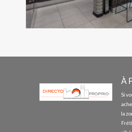
À 
Si v
ache
la zo
Frét